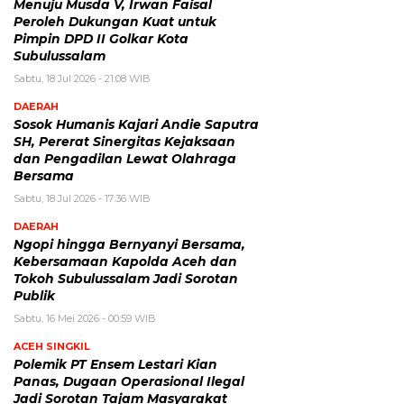
Menuju Musda V, Irwan Faisal
Peroleh Dukungan Kuat untuk
Pimpin DPD II Golkar Kota
Subulussalam
Sabtu, 18 Jul 2026 - 21:08 WIB
DAERAH
Sosok Humanis Kajari Andie Saputra
SH, Pererat Sinergitas Kejaksaan
dan Pengadilan Lewat Olahraga
Bersama
Sabtu, 18 Jul 2026 - 17:36 WIB
DAERAH
Ngopi hingga Bernyanyi Bersama,
Kebersamaan Kapolda Aceh dan
Tokoh Subulussalam Jadi Sorotan
Publik
Sabtu, 16 Mei 2026 - 00:59 WIB
ACEH SINGKIL
Polemik PT Ensem Lestari Kian
Panas, Dugaan Operasional Ilegal
Jadi Sorotan Tajam Masyarakat