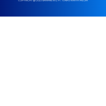
COPYRIGHT @ 2023 BARANEWS, PT. TUNAS KARYA MEDIA