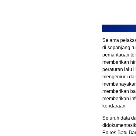
Selama pelaksa
di sepanjang r
pemantauan ter
memberikan him
peraturan lalu l
mengemudi dala
membahayakan ke
memberikan ba
memberikan inf
kendaraan.
Seluruh data d
didokumentasika
Polres Batu Bar