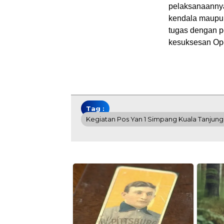
pelaksanaannya
kendala maupu
tugas dengan p
kesuksesan Ope
Tag :
Kegiatan Pos Yan 1 Simpang Kuala Tanjung