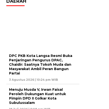
DAERAH
DPC PKB Kota Langsa Resmi Buka
Penjaringan Pengurus DPAC,
Chaidir: Saatnya Tokoh Muda dan
Masyarakat Ambil Peran Bangun
Partai
3 Agustus 2026 | 10:24 pm WIB
Menuju Musda V, Irwan Faisal
Peroleh Dukungan Kuat untuk
Pimpin DPD II Golkar Kota
Subulussalam