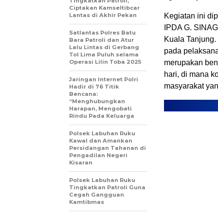
Tingkatkan Patroli,
Ciptakan Kamseltibcar
Lantas di Akhir Pekan
Kegiatan ini d
IPDA G. SINAG
Satlantas Polres Batu
Kuala Tanjung. 
Bara Patroli dan Atur
Lalu Lintas di Gerbang
pada pelaksanaa
Tol Lima Puluh selama
Operasi Lilin Toba 2025
merupakan bent
hari, di mana k
‎Jaringan Internet Polri
masyarakat yan
Hadir di 76 Titik
Bencana:
“Menghubungkan
Harapan, Mengobati
Rindu Pada Keluarga
Polsek Labuhan Ruku
Kawal dan Amankan
Persidangan Tahanan di
Pengadilan Negeri
Kisaran
Polsek Labuhan Ruku
Tingkatkan Patroli Guna
Cegah Gangguan
Kamtibmas