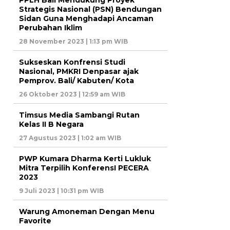
PPLH Bali Mendukung Proyek
Strategis Nasional (PSN) Bendungan
Sidan Guna Menghadapi Ancaman
Perubahan Iklim
28 November 2023 | 1:13 pm WIB
Sukseskan Konfrensi Studi
Nasional, PMKRI Denpasar ajak
Pemprov. Bali/ Kabuten/ Kota
26 Oktober 2023 | 12:59 am WIB
Timsus Media Sambangi Rutan
Kelas II B Negara
27 Agustus 2023 | 1:02 am WIB
PWP Kumara Dharma Kerti Lukluk
Mitra Terpilih KonferensI PECERA
2023
9 Juli 2023 | 10:31 pm WIB
Warung Amoneman Dengan Menu
Favorite