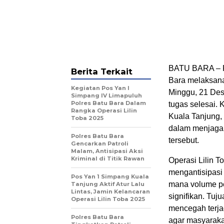
BATU BARA – P
Berita Terkait
Bara melaksana
Kegiatan Pos Yan I
Minggu, 21 Des
Simpang IV Limapuluh
Polres Batu Bara Dalam
tugas selesai.
Rangka Operasi Lilin
Kuala Tanjung, 
Toba 2025
dalam menjaga 
Polres Batu Bara
tersebut.
Gencarkan Patroli
Malam, Antisipasi Aksi
Kriminal di Titik Rawan
Operasi Lilin 
mengantisipasi 
Pos Yan 1 Simpang Kuala
mana volume p
Tanjung Aktif Atur Lalu
Lintas, Jamin Kelancaran
signifikan. Tuj
Operasi Lilin Toba 2025
mencegah terja
Polres Batu Bara
agar masyaraka