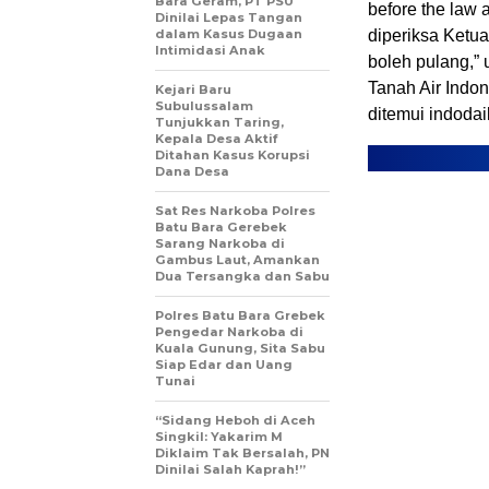
Bara Geram, PT PSU
before the law
Dinilai Lepas Tangan
dalam Kasus Dugaan
diperiksa Ketu
Intimidasi Anak
boleh pulang,
Tanah Air Indo
Kejari Baru
Subulussalam
ditemui indodai
Tunjukkan Taring,
Kepala Desa Aktif
Ditahan Kasus Korupsi
Dana Desa
Sat Res Narkoba Polres
Batu Bara Gerebek
Sarang Narkoba di
Gambus Laut, Amankan
Dua Tersangka dan Sabu
Polres Batu Bara Grebek
Pengedar Narkoba di
Kuala Gunung, Sita Sabu
Siap Edar dan Uang
Tunai
“Sidang Heboh di Aceh
Singkil: Yakarim M
Diklaim Tak Bersalah, PN
Dinilai Salah Kaprah!”