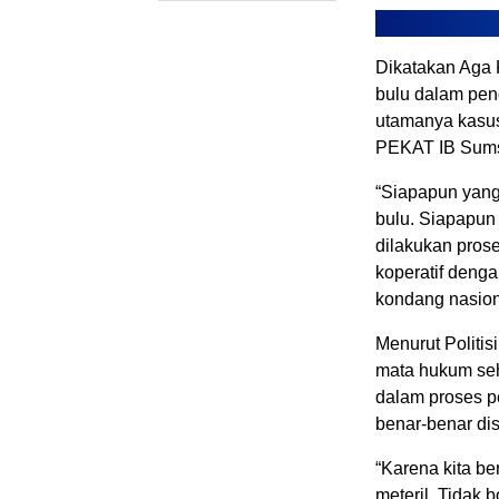
Dikatakan Aga 
bulu dalam pen
utamanya kasus
PEKAT IB Sums
“Siapapun yang
bulu. Siapapun 
dilakukan pro
koperatif deng
kondang nasiona
Menurut Politis
mata hukum seh
dalam proses p
benar-benar dis
“Karena kita be
meteril. Tidak