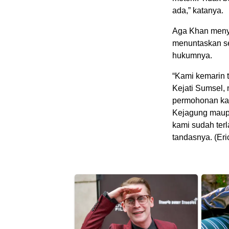
ada,” katanya.
Aga Khan menye
menuntaskan se
hukumnya.
“Kami kemarin
Kejati Sumsel,
permohonan kam
Kejagung maupu
kami sudah ter
tandasnya. (Eri