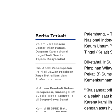
Palembang, – T
Berita Terkait
Nasional Indon
Polemik PT Ensem
Ketum Umum Pe
Lestari Kian Panas,
Dugaan Operasional
Tinggi (Kejati)
Ilegal Jadi Sorotan
Tajam Masyarakat
Diketahui, Ir 
Pimpinan Wilay
FRN Aceh: Penempatan
Polri di Bawah Presiden
Pekat IB) Sumse
Jaga Netralitas dan
Profesionalisme
Kemenkumham 
H. Anwar Kembali Bebas
“Kita sangat p
Beroperasi, Gudang BBM
Subsidi Ilegal Menggila
dia salah satu 
di Bogor–Jawa Barat
Karena kami lih
dengan asas huk
Komisi III DPRD Batu