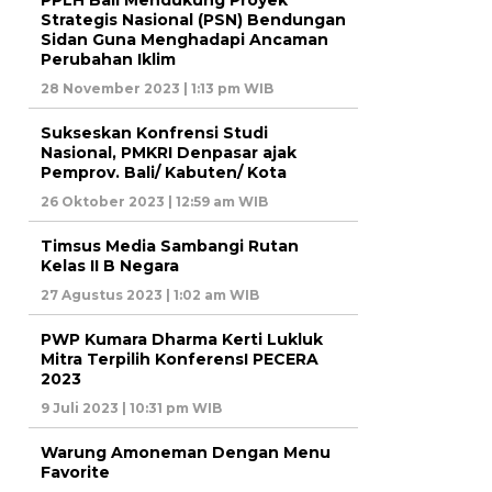
PPLH Bali Mendukung Proyek
Strategis Nasional (PSN) Bendungan
Sidan Guna Menghadapi Ancaman
Perubahan Iklim
28 November 2023 | 1:13 pm WIB
Sukseskan Konfrensi Studi
Nasional, PMKRI Denpasar ajak
Pemprov. Bali/ Kabuten/ Kota
26 Oktober 2023 | 12:59 am WIB
Timsus Media Sambangi Rutan
Kelas II B Negara
27 Agustus 2023 | 1:02 am WIB
PWP Kumara Dharma Kerti Lukluk
Mitra Terpilih KonferensI PECERA
2023
9 Juli 2023 | 10:31 pm WIB
Warung Amoneman Dengan Menu
Favorite