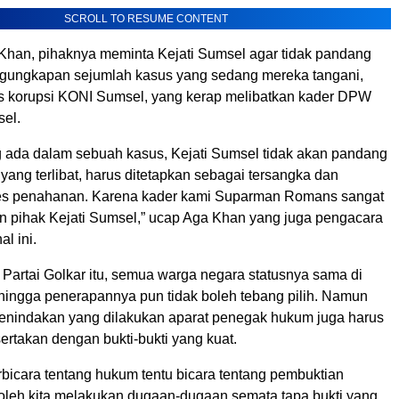
SCROLL TO RESUME CONTENT
Khan, pihaknya meminta Kejati Sumsel agar tidak pandang
gungkapan sejumlah kasus yang sedang mereka tangani,
 korupsi KONI Sumsel, yang kerap melibatkan kader DPW
el.
 ada dalam sebuah kasus, Kejati Sumsel tidak akan pandang
yang terlibat, harus ditetapkan sebagai tersangka dan
ses penahanan. Karena kader kami Suparman Romans sangat
an pihak Kejati Sumsel,” ucap Aga Khan yang juga pengacara
l ini.
i Partai Golkar itu, semua warga negara statusnya sama di
ingga penerapannya pun tidak boleh tebang pilih. Namun
enindakan yang dilakukan aparat penegak hukum juga harus
ertakan dengan bukti-bukti yang kuat.
rbicara tentang hukum tentu bicara tentang pembuktian
 boleh kita melakukan dugaan-dugaan semata tapa bukti yang