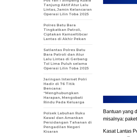
Pos Yan 1 Simpang Kuala
Tanjung Aktif Atur Lalu
Lintas, Jamin Kelancaran
Operasi Lilin Toba 2025
Polres Batu Bara
Tingkatkan Patroli,
Ciptakan Kamseltibcar
Lantas di Akhir Pekan
Satlantas Polres Batu
Bara Patroli dan Atur
Lalu Lintas di Gerbang
Tol Lima Puluh selama
Operasi Lilin Toba 2025
‎Jaringan Internet Polri
Hadir di 76 Titik
Bencana:
“Menghubungkan
Harapan, Mengobati
Rindu Pada Keluarga
Bantuan yang d
Polsek Labuhan Ruku
Kawal dan Amankan
misalnya: paket
Persidangan Tahanan di
Pengadilan Negeri
Kasat Lantas Po
Kisaran