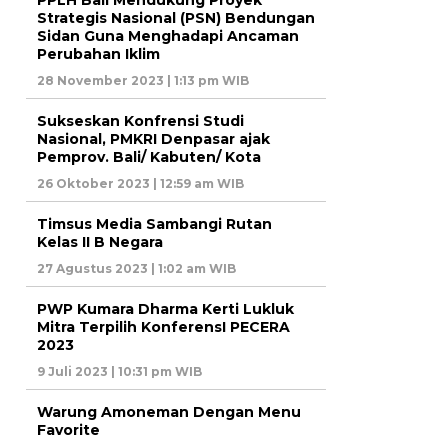
PPLH Bali Mendukung Proyek
Strategis Nasional (PSN) Bendungan
Sidan Guna Menghadapi Ancaman
Perubahan Iklim
28 November 2023 | 1:13 pm WIB
Sukseskan Konfrensi Studi
Nasional, PMKRI Denpasar ajak
Pemprov. Bali/ Kabuten/ Kota
26 Oktober 2023 | 12:59 am WIB
Timsus Media Sambangi Rutan
Kelas II B Negara
27 Agustus 2023 | 1:02 am WIB
PWP Kumara Dharma Kerti Lukluk
Mitra Terpilih KonferensI PECERA
2023
9 Juli 2023 | 10:31 pm WIB
Warung Amoneman Dengan Menu
Favorite