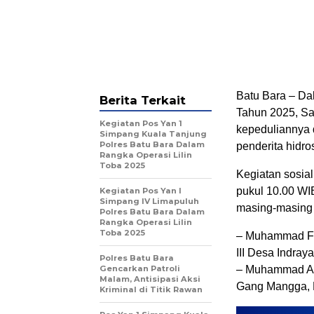
Batu Bara – Da
Berita Terkait
Tahun 2025, Sa
Kegiatan Pos Yan 1
kepeduliannya 
Simpang Kuala Tanjung
Polres Batu Bara Dalam
penderita hidro
Rangka Operasi Lilin
Toba 2025
Kegiatan sosial
pukul 10.00 WI
Kegiatan Pos Yan I
Simpang IV Limapuluh
masing-masing 
Polres Batu Bara Dalam
Rangka Operasi Lilin
Toba 2025
– Muhammad Fari
III Desa Indra
Polres Batu Bara
Gencarkan Patroli
– Muhammad Alif
Malam, Antisipasi Aksi
Gang Mangga, K
Kriminal di Titik Rawan