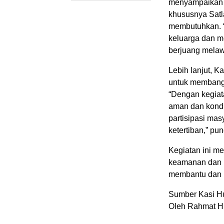
menyampaikan b
khususnya Satl
membutuhkan. “
keluarga dan m
berjuang melaw
Lebih lanjut, 
untuk membangu
“Dengan kegiata
aman dan kondu
partisipasi ma
ketertiban,” pu
Kegiatan ini me
keamanan dan ke
membantu dan p
Sumber Kasi H
Oleh Rahmat H