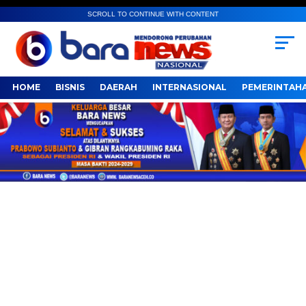
SCROLL TO CONTINUE WITH CONTENT
HOME
BISNIS
DAERAH
INTERNASIONAL
PEMERINTAH