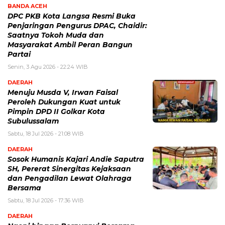
BANDA ACEH
DPC PKB Kota Langsa Resmi Buka
Penjaringan Pengurus DPAC, Chaidir:
Saatnya Tokoh Muda dan
Masyarakat Ambil Peran Bangun
Partai
Senin, 3 Agu 2026 - 22:24 WIB
DAERAH
Menuju Musda V, Irwan Faisal
Peroleh Dukungan Kuat untuk
Pimpin DPD II Golkar Kota
Subulussalam
Sabtu, 18 Jul 2026 - 21:08 WIB
DAERAH
Sosok Humanis Kajari Andie Saputra
SH, Pererat Sinergitas Kejaksaan
dan Pengadilan Lewat Olahraga
Bersama
Sabtu, 18 Jul 2026 - 17:36 WIB
DAERAH