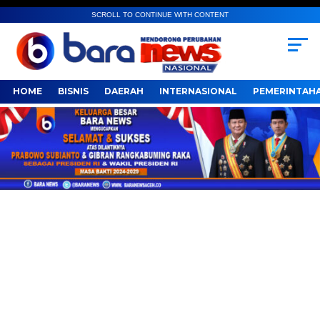
SCROLL TO CONTINUE WITH CONTENT
HOME
BISNIS
DAERAH
INTERNASIONAL
PEMERINTAH