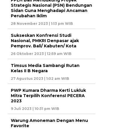
PPLH Bali Mendukung Proyek
Strategis Nasional (PSN) Bendungan
Sidan Guna Menghadapi Ancaman
Perubahan Iklim
28 November 2023 | 1:13 pm WIB
Sukseskan Konfrensi Studi
Nasional, PMKRI Denpasar ajak
Pemprov. Bali/ Kabuten/ Kota
26 Oktober 2023 | 12:59 am WIB
Timsus Media Sambangi Rutan
Kelas II B Negara
27 Agustus 2023 | 1:02 am WIB
PWP Kumara Dharma Kerti Lukluk
Mitra Terpilih KonferensI PECERA
2023
9 Juli 2023 | 10:31 pm WIB
Warung Amoneman Dengan Menu
Favorite