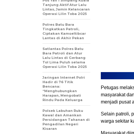
Pos Yan 1 Simpang Kuala
Tanjung Aktif Atur Lalu
Lintas, Jamin Kelancaran
Operasi Lilin Toba 2025
Polres Batu Bara
Tingkatkan Patroli,
Ciptakan Kamseltibcar
Lantas di Akhir Pekan
Satlantas Polres Batu
Bara Patroli dan Atur
Lalu Lintas di Gerbang
Tol Lima Puluh selama
Operasi Lilin Toba 2025
‎Jaringan Internet Polri
Hadir di 76 Titik
Bencana:
Petugas melaks
“Menghubungkan
masyarakat dan
Harapan, Mengobati
Rindu Pada Keluarga
menjadi pusat a
Polsek Labuhan Ruku
Selain patroli
Kawal dan Amankan
Persidangan Tahanan di
warga sekitar k
Pengadilan Negeri
Kisaran
Masyarakat dii