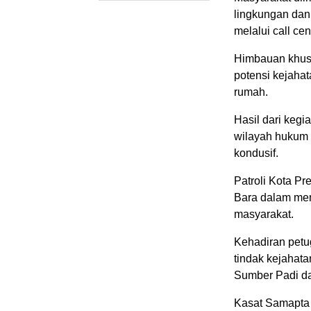
lingkungan dan
melalui call ce
Himbauan khusu
potensi kejahat
rumah.
Hasil dari kegi
wilayah hukum 
kondusif.
Patroli Kota Pr
Bara dalam mem
masyarakat.
Kehadiran petu
tindak kejahat
Sumber Padi d
Kasat Samapta 