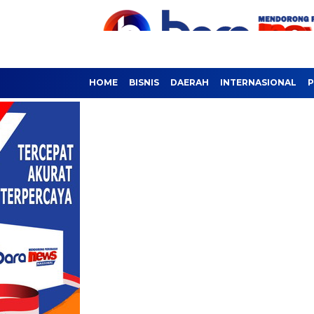
HOME
BISNIS
DAERAH
INTERNASIONAL
P