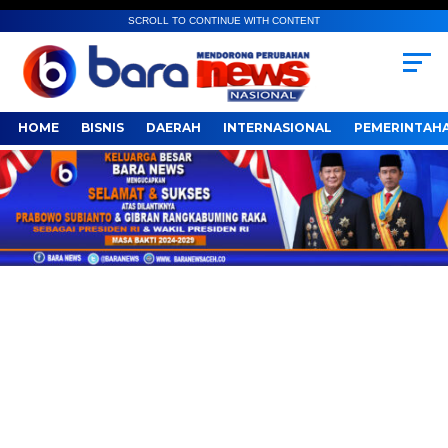
SCROLL TO CONTINUE WITH CONTENT
HOME
BISNIS
DAERAH
INTERNASIONAL
PEMERINTAH