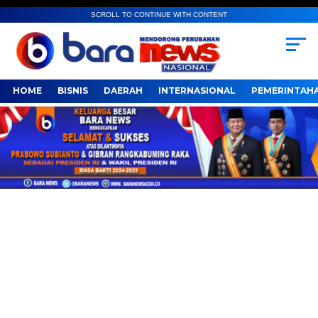
SCROLL TO CONTINUE WITH CONTENT
HOME
BISNIS
DAERAH
INTERNASIONAL
PEMERINTAH