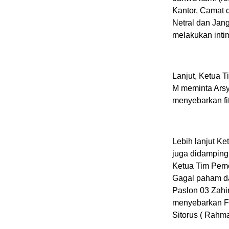
Kantor, Camat 
Netral dan Jan
melakukan inti
Lanjut, Ketua T
M meminta Ars
menyebarkan fit
Lebih lanjut Ke
juga didamping
Ketua Tim Peme
Gagal paham da
Paslon 03 Zahi
menyebarkan Fi
Sitorus ( Rahma