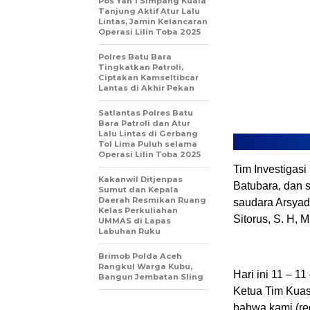
Pos Yan 1 Simpang Kuala
Tanjung Aktif Atur Lalu
Lintas, Jamin Kelancaran
Operasi Lilin Toba 2025
Polres Batu Bara
Tingkatkan Patroli,
Ciptakan Kamseltibcar
Lantas di Akhir Pekan
Satlantas Polres Batu
Bara Patroli dan Atur
Lalu Lintas di Gerbang
Tol Lima Puluh selama
Operasi Lilin Toba 2025
Tim Investigas
Kakanwil Ditjenpas
Batubara, dan
Sumut dan Kepala
Daerah Resmikan Ruang
saudara Arsyad
Kelas Perkuliahan
Sitorus, S. H, M
UMMAS di Lapas
Labuhan Ruku
Brimob Polda Aceh
Rangkul Warga Kubu,
Hari ini 11 – 1
Bangun Jembatan Sling
Ketua Tim Kuas
bahwa kami (red