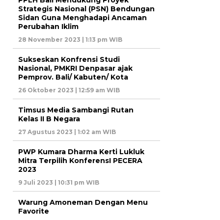
PPLH Bali Mendukung Proyek
Strategis Nasional (PSN) Bendungan
Sidan Guna Menghadapi Ancaman
Perubahan Iklim
28 November 2023 | 1:13 pm WIB
Sukseskan Konfrensi Studi
Nasional, PMKRI Denpasar ajak
Pemprov. Bali/ Kabuten/ Kota
26 Oktober 2023 | 12:59 am WIB
Timsus Media Sambangi Rutan
Kelas II B Negara
27 Agustus 2023 | 1:02 am WIB
PWP Kumara Dharma Kerti Lukluk
Mitra Terpilih KonferensI PECERA
2023
9 Juli 2023 | 10:31 pm WIB
Warung Amoneman Dengan Menu
Favorite