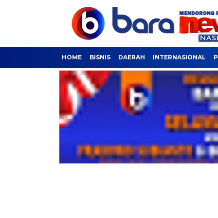
HOME
BISNIS
DAERAH
INTERNASIONAL
P