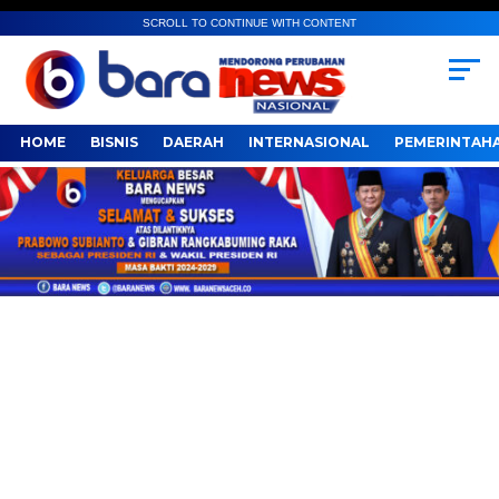
SCROLL TO CONTINUE WITH CONTENT
HOME
BISNIS
DAERAH
INTERNASIONAL
PEMERINTAH