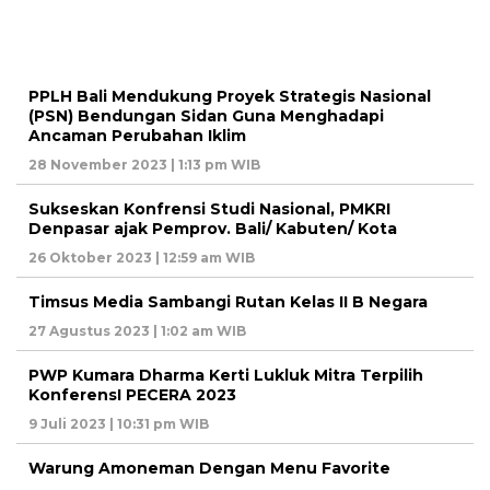
PPLH Bali Mendukung Proyek Strategis Nasional
(PSN) Bendungan Sidan Guna Menghadapi
Ancaman Perubahan Iklim
28 November 2023 | 1:13 pm WIB
Sukseskan Konfrensi Studi Nasional, PMKRI
Denpasar ajak Pemprov. Bali/ Kabuten/ Kota
26 Oktober 2023 | 12:59 am WIB
Timsus Media Sambangi Rutan Kelas II B Negara
27 Agustus 2023 | 1:02 am WIB
PWP Kumara Dharma Kerti Lukluk Mitra Terpilih
KonferensI PECERA 2023
9 Juli 2023 | 10:31 pm WIB
Warung Amoneman Dengan Menu Favorite