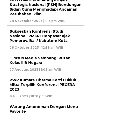
PPLH Bali Mendukung Proyek
Strategis Nasional (PSN) Bendungan
Sidan Guna Menghadapi Ancaman
Perubahan Iklim
28 November 2023 | 1:13 pm WIB
Sukseskan Konfrensi Studi
Nasional, PMKRI Denpasar ajak
Pemprov. Bali/ Kabuten/ Kota
26 Oktober 2023 | 12:59 am WIB
Timsus Media Sambangi Rutan
Kelas II B Negara
27 Agustus 2023 | 1:02 am WIB
PWP Kumara Dharma Kerti Lukluk
Mitra Terpilih KonferensI PECERA
2023
9 Juli 2023 | 10:31 pm WIB
Warung Amoneman Dengan Menu
Favorite