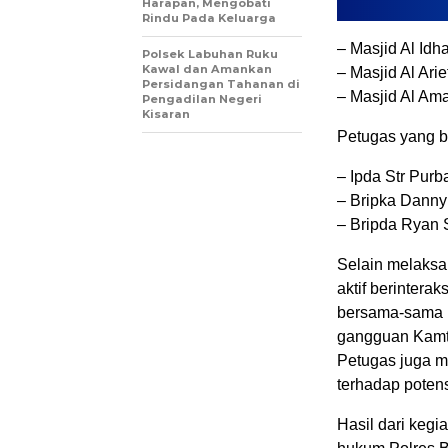
Harapan, Mengobati
Rindu Pada Keluarga
– Masjid Al Id
Polsek Labuhan Ruku
Kawal dan Amankan
– Masjid Al Ari
Persidangan Tahanan di
– Masjid Al Am
Pengadilan Negeri
Kisaran
Petugas yang be
– Ipda Str Purb
– Bripka Dann
– Bripda Ryan 
Selain melaksa
aktif berinter
bersama-sama 
gangguan Kamti
Petugas juga 
terhadap potens
Hasil dari kegi