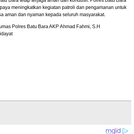
atu Bara tetap terjaga aman dan kondusif. Polres Batu Bara
upaya meningkatkan kegiatan patroli dan pengamanan untuk
sa aman dan nyaman kepada seluruh masyarakat.
umas Polres Batu Bara AKP Ahmad Fahmi, S.H
idayat