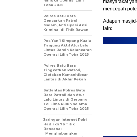
Rangka Operasi Lilin
masyarakat yan
Toba 2025
mencegah poten
Polres Batu Bara
Gencarkan Patroli
Adapun masjid-
Malam, Antisipasi Aksi
lain:
Kriminal di Titik Rawan
Pos Yan 1 Simpang Kuala
Tanjung Aktif Atur Lalu
Lintas, Jamin Kelancaran
Operasi Lilin Toba 2025
Polres Batu Bara
Tingkatkan Patroli,
Ciptakan Kamseltibcar
Lantas di Akhir Pekan
Satlantas Polres Batu
Bara Patroli dan Atur
Lalu Lintas di Gerbang
Tol Lima Puluh selama
Operasi Lilin Toba 2025
‎Jaringan Internet Polri
Hadir di 76 Titik
Bencana:
“Menghubungkan