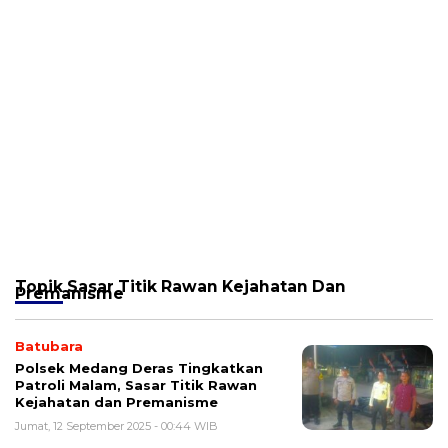
Topik
Sasar Titik Rawan Kejahatan Dan
Premanisme
Batubara
Polsek Medang Deras Tingkatkan
Patroli Malam, Sasar Titik Rawan
Kejahatan dan Premanisme
Jumat, 12 September 2025 - 00:44 WIB