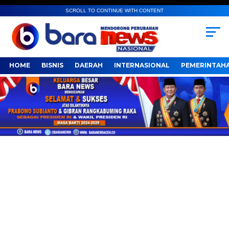
SCROLL TO CONTINUE WITH CONTENT
HOME
BISNIS
DAERAH
INTERNASIONAL
PEMERINTAH