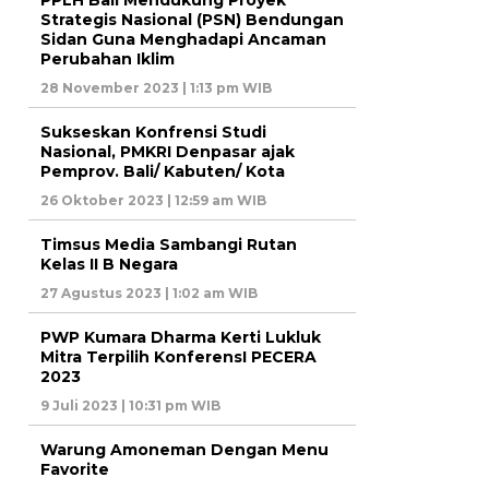
PPLH Bali Mendukung Proyek
Strategis Nasional (PSN) Bendungan
Sidan Guna Menghadapi Ancaman
Perubahan Iklim
28 November 2023 | 1:13 pm WIB
Sukseskan Konfrensi Studi
Nasional, PMKRI Denpasar ajak
Pemprov. Bali/ Kabuten/ Kota
26 Oktober 2023 | 12:59 am WIB
Timsus Media Sambangi Rutan
Kelas II B Negara
27 Agustus 2023 | 1:02 am WIB
PWP Kumara Dharma Kerti Lukluk
Mitra Terpilih KonferensI PECERA
2023
9 Juli 2023 | 10:31 pm WIB
Warung Amoneman Dengan Menu
Favorite