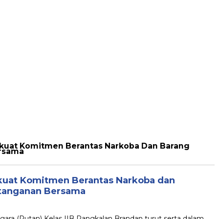
rkuat Komitmen Berantas Narkoba Dan Barang
ersama
kuat Komitmen Berantas Narkoba dan
atanganan Bersama
ra (Rutan) Kelas IIB Pangkalan Brandan turut serta dalam