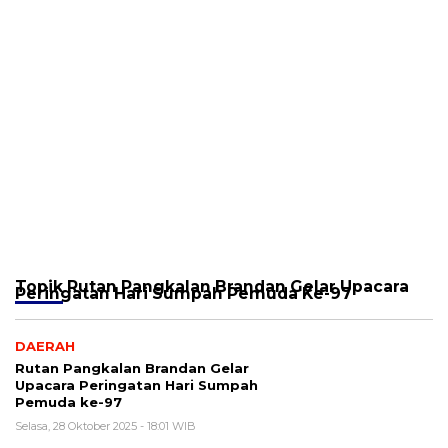
Topik
Rutan Pangkalan Brandan Gelar Upacara
Peringatan Hari Sumpah Pemuda Ke-97
DAERAH
Rutan Pangkalan Brandan Gelar
Upacara Peringatan Hari Sumpah
Pemuda ke-97
Selasa, 28 Oktober 2025 - 18:01 WIB