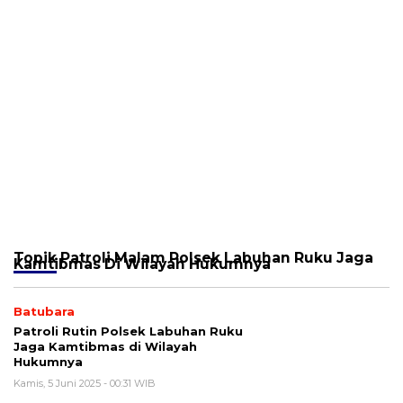
Topik
Patroli Malam Polsek Labuhan Ruku Jaga
Kamtibmas Di Wilayah Hukumnya
Batubara
Patroli Rutin Polsek Labuhan Ruku
Jaga Kamtibmas di Wilayah
Hukumnya
Kamis, 5 Juni 2025 - 00:31 WIB