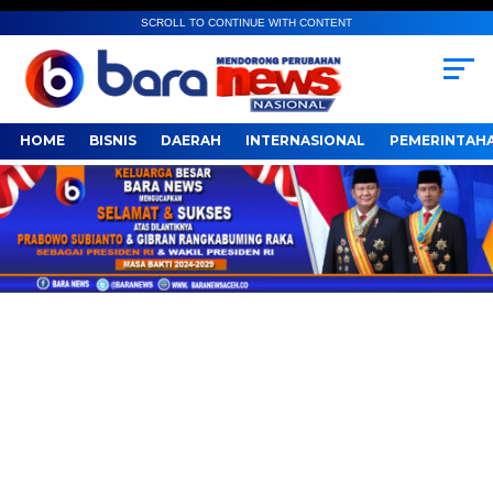
SCROLL TO CONTINUE WITH CONTENT
HOME
BISNIS
DAERAH
INTERNASIONAL
PEMERINTAH