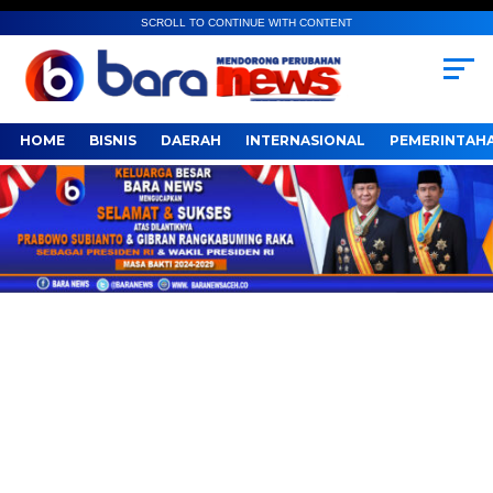
SCROLL TO CONTINUE WITH CONTENT
HOME
BISNIS
DAERAH
INTERNASIONAL
PEMERINTAH