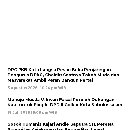
DPC PKB Kota Langsa Resmi Buka Penjaringan
Pengurus DPAC, Chaidir: Saatnya Tokoh Muda dan
Masyarakat Ambil Peran Bangun Partai
3 Agustus 2026 | 10:24 pm WIB
Menuju Musda V, Irwan Faisal Peroleh Dukungan
Kuat untuk Pimpin DPD II Golkar Kota Subulussalam
18 Juli 2026 | 9:08 pm WIB
Sosok Humanis Kajari Andie Saputra SH, Pererat
Sinergitas Kejaksaan dan Pengadilan Lewat