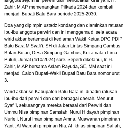
anggota sejumlah perwiri dan mendoakan kiranya Ir. H.
Zahir, M.AP memenangkan Pilkada 2024 dan kembali
menjadi Bupati Batu Bara periode 2025-2030.
Doa yang dipimpin ustadz kondang dan diaminkan ratusan
ibu-ibu anggota perwiri dan ini menggema di sela acara
wirid akbar bertempat di kediaman Wakil Ketua DPC PDIP
Batu Bara M Syafi’i, SH di Jalan Lintas Simpang Gambus
Bulan-Bulan, Desa Simpang Gambus, Kecamatan Lima
Puluh, Jumat (4/10/2024) sore. Seperti diketahui, Ir. H.
Zahir, M.AP bersama Aslam Rayuda, SE, MM saat ini
menjadi Calon Bupati-Wakil Bupati Batu Bara nomor urut
3.
Wirid akbar se-Kabupaten Batu Bara ini dihadiri ratusan
ibu-ibu dari perwiri dan dari berbagai daerah. Menurut
Syafi’i, sekurangnya mereka berasal dari Perwiri dan
Ummu Nisa pimpinan Samsiah, Nurul Hidayah pimpinan
Nurleli, Nurul Iman pimpinan Amna, Muawanah pimpinan
Yanti, Al Wardah pimpinan Nia, Al Ikhlas pimpinan Saliah,