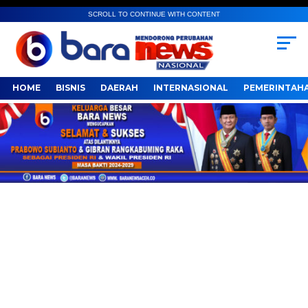
SCROLL TO CONTINUE WITH CONTENT
HOME
BISNIS
DAERAH
INTERNASIONAL
PEMERINTAH