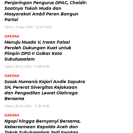
Penjaringan Pengurus DPAC, Chaidir:
Saatnya Tokoh Muda dan
Masyarakat Ambil Peran Bangun
Partai
Senin, 3 Agu 2026 - 22:24 WIB
DAERAH
Menuju Musda V, Irwan Faisal
Peroleh Dukungan Kuat untuk
Pimpin DPD II Golkar Kota
Subulussalam
Sabtu, 18 Jul 2026 - 21:08 WIB
DAERAH
Sosok Humanis Kajari Andie Saputra
SH, Pererat Sinergitas Kejaksaan
dan Pengadilan Lewat Olahraga
Bersama
Sabtu, 18 Jul 2026 - 17:36 WIB
DAERAH
Ngopi hingga Bernyanyi Bersama,
Kebersamaan Kapolda Aceh dan
Tokoh Subulussalam Jadi Sorotan