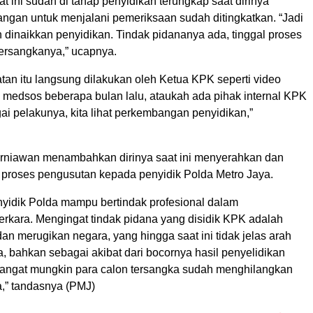
t ini sudah di tahap penyidikan terungkap saat dirinya
gan untuk menjalani pemeriksaan sudah ditingkatkan. “Jadi
 dinaikkan penyidikan. Tindak pidananya ada, tinggal proses
tersangkanya,” ucapnya.
tan itu langsung dilakukan oleh Ketua KPK seperti video
i medsos beberapa bulan lalu, ataukah ada pihak internal KPK
ai pelakunya, kita lihat perkembangan penyidikan,”
Kurniawan menambahkan dirinya saat ini menyerahkan dan
roses pengusutan kepada penyidik Polda Metro Jaya.
nyidik Polda mampu bertindak profesional dalam
rkara. Mengingat tindak pidana yang disidik KPK adalah
dan merugikan negara, yang hingga saat ini tidak jelas arah
 bahkan sebagai akibat dari bocornya hasil penyelidikan
sangat mungkin para calon tersangka sudah menghilangkan
a,” tandasnya (PMJ)