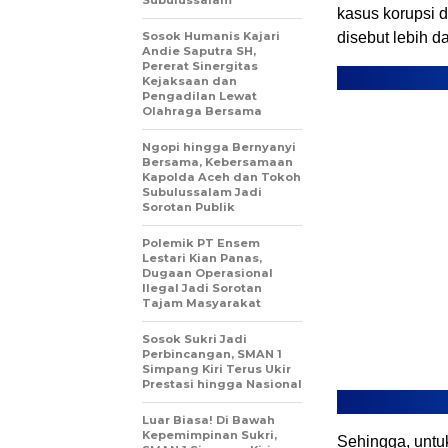
kasus korupsi 
Sosok Humanis Kajari
disebut lebih da
Andie Saputra SH,
Pererat Sinergitas
Kejaksaan dan
Pengadilan Lewat
Olahraga Bersama
Ngopi hingga Bernyanyi
Bersama, Kebersamaan
Kapolda Aceh dan Tokoh
Subulussalam Jadi
Sorotan Publik
Polemik PT Ensem
Lestari Kian Panas,
Dugaan Operasional
Ilegal Jadi Sorotan
Tajam Masyarakat
Sosok Sukri Jadi
Perbincangan, SMAN 1
Simpang Kiri Terus Ukir
Prestasi hingga Nasional
Luar Biasa! Di Bawah
Kepemimpinan Sukri,
Sehingga, untu