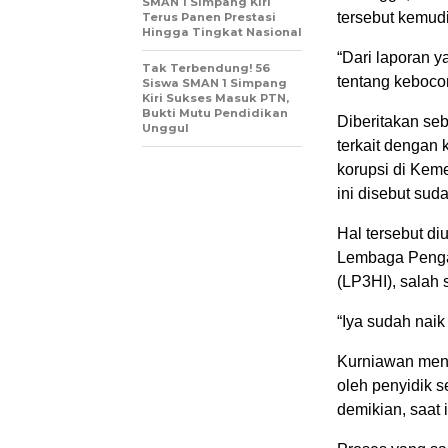
SMAN 1 Simpang Kiri
tersebut kemudi
Terus Panen Prestasi
Hingga Tingkat Nasional
“Dari laporan y
Tak Terbendung! 56
tentang keboco
Siswa SMAN 1 Simpang
Kiri Sukses Masuk PTN,
Bukti Mutu Pendidikan
Diberitakan se
Unggul
terkait dengan
korupsi di Kem
ini disebut sud
Hal tersebut d
Lembaga Peng
(LP3HI), salah
“Iya sudah naik
Kurniawan meny
oleh penyidik s
demikian, saat 