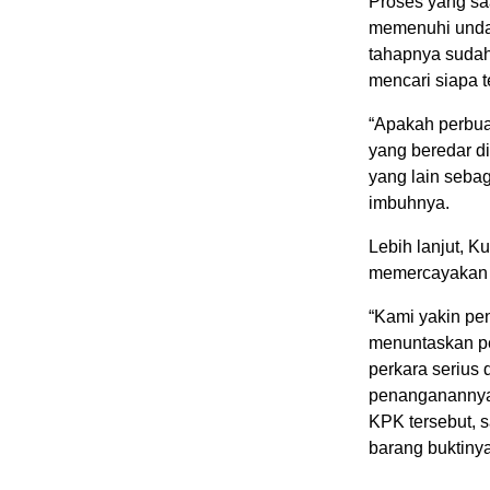
Proses yang saa
memenuhi undan
tahapnya sudah
mencari siapa 
“Apakah perbua
yang beredar d
yang lain sebag
imbuhnya.
Lebih lanjut, 
memercayakan p
“Kami yakin pe
menuntaskan pe
perkara serius 
penanganannya,
KPK tersebut, 
barang buktiny