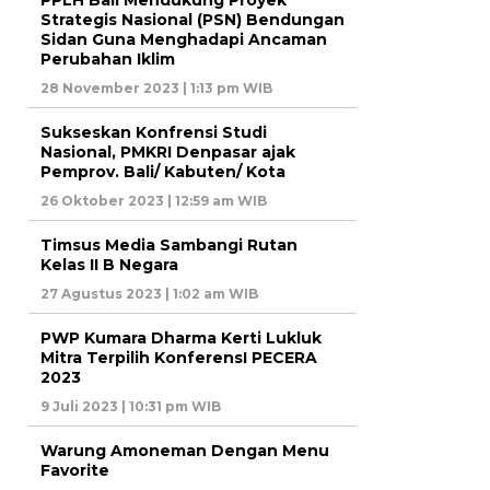
PPLH Bali Mendukung Proyek
Strategis Nasional (PSN) Bendungan
Sidan Guna Menghadapi Ancaman
Perubahan Iklim
28 November 2023 | 1:13 pm WIB
Sukseskan Konfrensi Studi
Nasional, PMKRI Denpasar ajak
Pemprov. Bali/ Kabuten/ Kota
26 Oktober 2023 | 12:59 am WIB
Timsus Media Sambangi Rutan
Kelas II B Negara
27 Agustus 2023 | 1:02 am WIB
PWP Kumara Dharma Kerti Lukluk
Mitra Terpilih KonferensI PECERA
2023
9 Juli 2023 | 10:31 pm WIB
Warung Amoneman Dengan Menu
Favorite