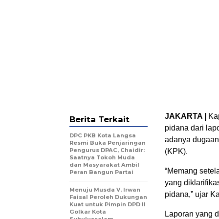
JAKARTA |
Ka
Berita Terkait
pidana dari lap
DPC PKB Kota Langsa
adanya dugaan
Resmi Buka Penjaringan
Pengurus DPAC, Chaidir:
(KPK).
Saatnya Tokoh Muda
dan Masyarakat Ambil
“Memang setela
Peran Bangun Partai
yang diklarifi
Menuju Musda V, Irwan
pidana,” ujar K
Faisal Peroleh Dukungan
Kuat untuk Pimpin DPD II
Golkar Kota
Laporan yang d
Subulussalam