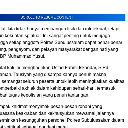
SCROLL TO RESUME CONTENT
al, kita tidak hanya membangun fisik dan intelektual, tetapi
 kekuatan spiritual. Ini sangat penting untuk menjaga
ingga setiap anggota Polres Subulussalam dapat benar-benar
ung, pengayom, dan pelayan masyarakat dengan hati yang
AKBP Muhammad Yusuf.
tal kali ini menghadirkan Ustad Fahmi Iskandar, S.Pd.I
ramah. Tausiyah yang disampaikannya penuh makna,
semangat seluruh peserta untuk lebih meningkatkan kualitas
emperbaiki akhlak dalam kehidupan sehari-hari, termasuk
n tugas kepolisian yang penuh tantangan.
ampak khidmat menyimak pesan-pesan rohani yang
Suasana keakraban dan kekhusyukan mewarnai jalannya
erminkan kesungguhan personel Polres Subulussalam dalam
i spiritual sebagai pondasi moral.