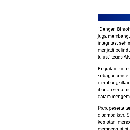
“Dengan Binroht
juga membangun
integritas, seh
menjadi pelind
tulus,” tegas 
Kegiatan Binroh
sebagai pence
membangkitkan 
ibadah serta m
dalam mengemba
Para peserta t
disampaikan. 
kegiatan, menc
memperkuat nila