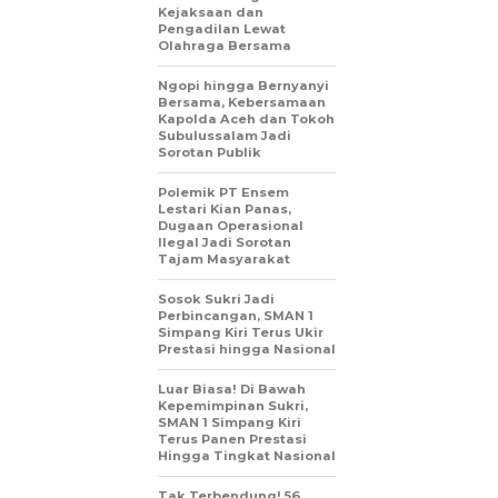
Kejaksaan dan
Pengadilan Lewat
Olahraga Bersama
Ngopi hingga Bernyanyi
Bersama, Kebersamaan
Kapolda Aceh dan Tokoh
Subulussalam Jadi
Sorotan Publik
Polemik PT Ensem
Lestari Kian Panas,
Dugaan Operasional
Ilegal Jadi Sorotan
Tajam Masyarakat
Sosok Sukri Jadi
Perbincangan, SMAN 1
Simpang Kiri Terus Ukir
Prestasi hingga Nasional
Luar Biasa! Di Bawah
Kepemimpinan Sukri,
SMAN 1 Simpang Kiri
Terus Panen Prestasi
Hingga Tingkat Nasional
Tak Terbendung! 56