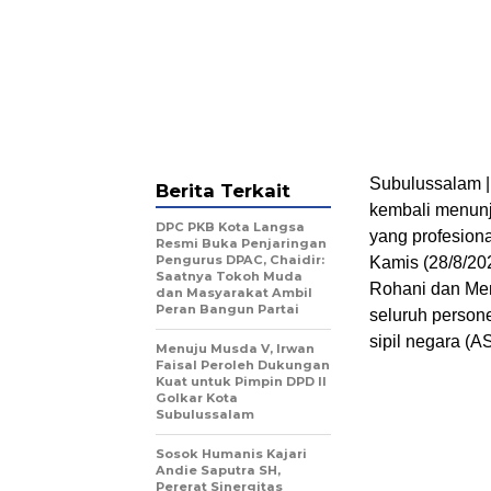
Subulussalam |
Berita Terkait
kembali menunj
DPC PKB Kota Langsa
yang profesional
Resmi Buka Penjaringan
Pengurus DPAC, Chaidir:
Kamis (28/8/20
Saatnya Tokoh Muda
Rohani dan Ment
dan Masyarakat Ambil
Peran Bangun Partai
seluruh persone
sipil negara (A
Menuju Musda V, Irwan
Faisal Peroleh Dukungan
Kuat untuk Pimpin DPD II
Golkar Kota
Subulussalam
Sosok Humanis Kajari
Andie Saputra SH,
Pererat Sinergitas