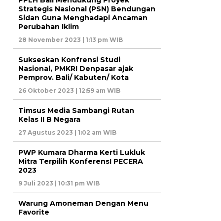
PPLH Bali Mendukung Proyek
Strategis Nasional (PSN) Bendungan
Sidan Guna Menghadapi Ancaman
Perubahan Iklim
28 November 2023 | 1:13 pm WIB
Sukseskan Konfrensi Studi
Nasional, PMKRI Denpasar ajak
Pemprov. Bali/ Kabuten/ Kota
26 Oktober 2023 | 12:59 am WIB
Timsus Media Sambangi Rutan
Kelas II B Negara
27 Agustus 2023 | 1:02 am WIB
PWP Kumara Dharma Kerti Lukluk
Mitra Terpilih KonferensI PECERA
2023
9 Juli 2023 | 10:31 pm WIB
Warung Amoneman Dengan Menu
Favorite