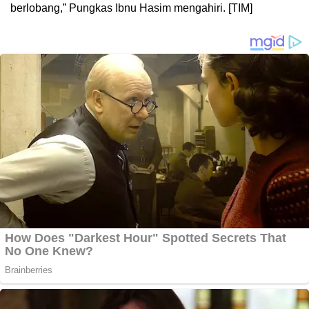
berlobang,” Pungkas Ibnu Hasim mengahiri. [TIM]