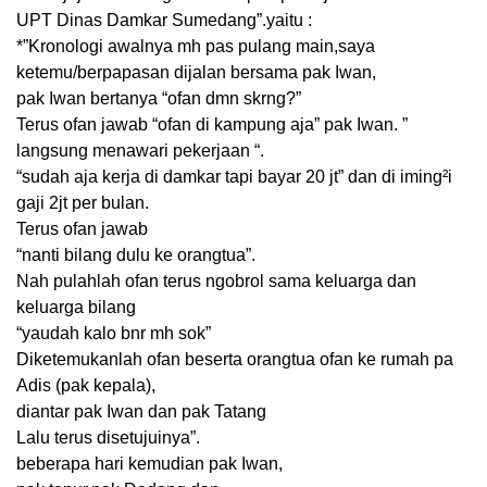
UPT Dinas Damkar Sumedang”.yaitu :
*”Kronologi awalnya mh pas pulang main,saya
ketemu/berpapasan dijalan bersama pak Iwan,
pak Iwan bertanya “ofan dmn skrng?”
Terus ofan jawab “ofan di kampung aja” pak Iwan. ”
langsung menawari pekerjaan “.
“sudah aja kerja di damkar tapi bayar 20 jt” dan di iming²i
gaji 2jt per bulan.
Terus ofan jawab
“nanti bilang dulu ke orangtua”.
Nah pulahlah ofan terus ngobrol sama keluarga dan
keluarga bilang
“yaudah kalo bnr mh sok”
Diketemukanlah ofan beserta orangtua ofan ke rumah pa
Adis (pak kepala),
diantar pak Iwan dan pak Tatang
Lalu terus disetujuinya”.
beberapa hari kemudian pak Iwan,