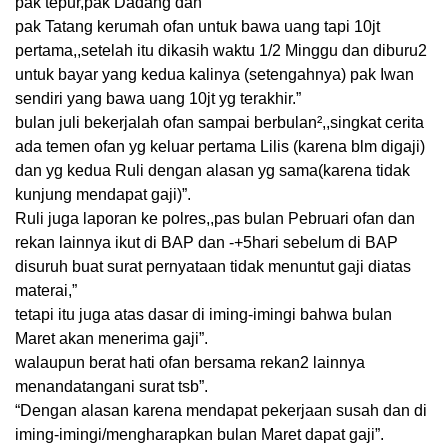
pak tepur,pak Dadang dan
pak Tatang kerumah ofan untuk bawa uang tapi 10jt
pertama,,setelah itu dikasih waktu 1/2 Minggu dan diburu2
untuk bayar yang kedua kalinya (setengahnya) pak Iwan
sendiri yang bawa uang 10jt yg terakhir.”
bulan juli bekerjalah ofan sampai berbulan²,,singkat cerita
ada temen ofan yg keluar pertama Lilis (karena blm digaji)
dan yg kedua Ruli dengan alasan yg sama(karena tidak
kunjung mendapat gaji)”.
Ruli juga laporan ke polres,,pas bulan Pebruari ofan dan
rekan lainnya ikut di BAP dan -+5hari sebelum di BAP
disuruh buat surat pernyataan tidak menuntut gaji diatas
materai,”
tetapi itu juga atas dasar di iming-imingi bahwa bulan
Maret akan menerima gaji”.
walaupun berat hati ofan bersama rekan2 lainnya
menandatangani surat tsb”.
“Dengan alasan karena mendapat pekerjaan susah dan di
iming-imingi/mengharapkan bulan Maret dapat gaji”.