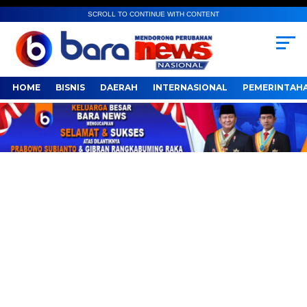
SCROLL TO CONTINUE WITH CONTENT
HOME
BISNIS
DAERAH
INTERNASIONAL
PEMERINTAH